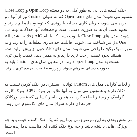
خنک کننده های آبی به طور کلی به دو دسته Open Loop و Close Loop
تقسیم می شوند؛ مدل های Open Loop که به عنوان Custom نیز از آنها نام
برده می شود، جریان کاری مشابه با روندی که توضیح داده ایم دارند و
نحوه نصب آن ها به صورت دستی است و قطعات آنها جداگانه تهیه می
شوند. مدل های Close Loop یا لوپ بسته که با نام AIO (خلاصه شده All
In One) نیز شناخته می شوند، قابلیت جداسازی قطعات را ندارند و به
صورت یک پکیج طراحی می شوند. مدل های AIO چون از پیش تولید شده
هستند نحوه نصب راحت تری دارند و به همین دلیل قیمت پایین تری
نسبت به مدل open Loop دارند. در مقابل مدل های Custom باید به
صورت دستی سرهم شوند و پروسه نصب پیچیده تری دارند.
از لحاظ کارایی مدل های Custom توانایی بیشتری در خنک کردن نسبت به
AIO دارند و همچنین می توان به آنها علاوه بر بلوک CPU، بلوک کارت
گرافیک و رم نیز اضافه کرد. به همین خاطر کسانی که قصد اورکلاک
حرفه ای دارند سراغ مدل های کاستوم می روند.
در بخش بعدی به این موضوع می پردازیم که یک خنک کننده خوب باید چه
ویژگی هایی داشته باشد و چه نوع خنک کننده ای مناسب پردازنده شما
است.