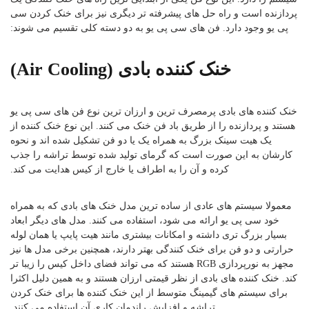
پردازنده است و راه حل های پیشرفته تر دیگری نیز برای خنک کردن سی
پی یو وجود دارد. فن های سی پی یو به دو دسته کلی تقسیم می شوند:
خنک کننده بادی (Air Cooling)
خنک کننده های بادی پرمصرف ترین و ارزان ترین نوع فن های سی پی یو
هستند و پردازنده را از طریق باد فن خنک می کنند. این نوع خنک کننده از
یک هیت سینک بزرگ به همراه یک یا دو فن تشکیل شده اند و نحوه
کارشان به این صورت است که گرمای تولید شده توسط تراشه را جذب
کرده و آن را به اطراف یا خارج از کیس هدایت می کند.
معمولا سیستم های عادی از ساده ترین مدل خنک های بادی که به همراه
خود سی پی یو ارائه می شود، استفاده می کنند. مدل های دیگر ابعاد
بسیار بزرگ تری داشته و امکانات بیشتری مانند هیت پایپ یا همان لوله
حرارتی و دو فن برای خنک کنندگی بهتر دارند، همچنین برخی مدل ها نیز
مجهز به نورپردازی RGB هستند که می تواند فضای داخل کیس را زیبا تر
کند. خنک کننده های بادی از نظر قیمتی ارزان هستند و به همین دلیل اکثرا
برای سیستم های گیمینگ متوسط از این خنک کننده ها برای خنک کردن
تراشه و افزایش راندمان کاری آن استفاده می کنند.