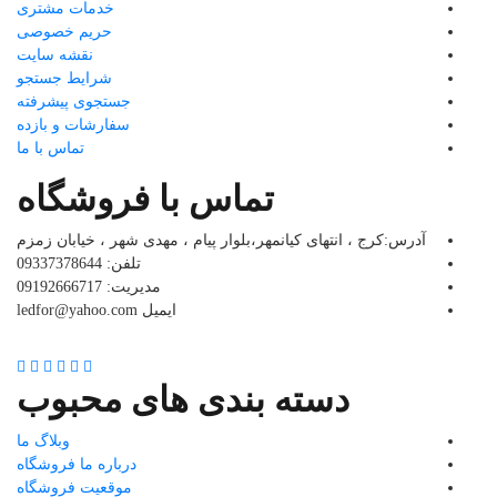
خدمات مشتری
حریم خصوصی
نقشه سایت
شرایط جستجو
جستجوی پیشرفته
سفارشات و بازده
تماس با ما
تماس با فروشگاه
آدرس:کرج ، انتهای کیانمهر،بلوار پیام ، مهدی شهر ، خیابان زمزم
تلفن: 09337378644
مدیریت: 09192666717
ایمیل ledfor@yahoo.com
دسته بندی های محبوب
وبلاگ ما
درباره ما فروشگاه
موقعیت فروشگاه