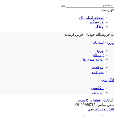
فهرست
صفحه اصلی یک
فروشگاه
وبلاگ
به فروشگاه خودتان خوش اومدید...
ورود / ثبت نام
ورود
ثبت نام
علاقه مندی ها
موقعیت
سوالات
انگلیسی
انگلیسی
ایتالیایی
تلفن تماس: 09192666717
انتخاب دسته بندی