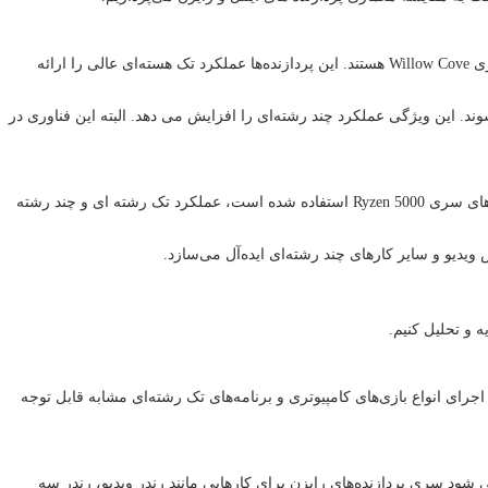
اینتل در درجه اول از معماری x86 برای پردازنده های خود استفاده می‌کند. پردازنده‌های اخیر اینتل، مانند پردازنده‌های نسل یازدهم و دوازدهم، مبتنی بر معماری Willow Cove هستند. این پردازنده‌ها عملکرد تک هسته‌ای عالی را ارائه
رشته اجازه می دهد روی یک هسته واحد اجرا شوند. این ویژگی عملکرد چند رشته‌ای را افزایش می دهد. البته این فناوری در
پردازنده های Ryzen AMD بر اساس معماری Zen ساخته شده اند که با هر نسل پیشرفت های چشمگیری داشته است. آخرین معماری Zen 3 که در پردازنده های سری Ryzen 5000 استفاده شده است، عملکرد تک رشته ای و چند رشته
ش ویدیو و سایر کارهای چند رشته‌ای ایده‌آل می‌سازد.
جرای انواع بازی‌های کامپیوتری و برنامه‌های تک رشته‌ای مشابه قابل توجه
رند. این ویژگی باعث می شود سری پردازنده‌های رایزن برای کارهایی مانند رندر ویدیو، رندر سه