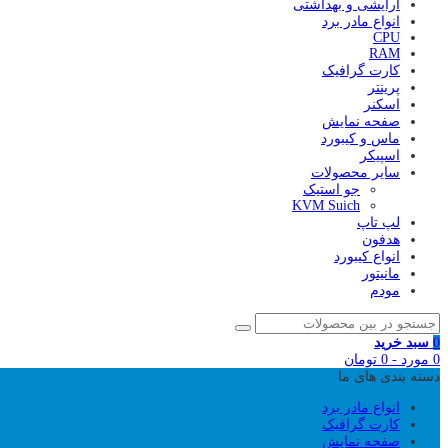
آرایشی و بهداشتی
انواع مادر برد
CPU
RAM
کارت گرافیک
پرینتر
اسکنر
صفحه نمایش
ماس و کیبورد
اسپیکر
سایر محصولات
جو استیک
KVM Suich
لپ تاپ
هدفون
انواع کیبورد
مانیتور
مودم
0
سبد خرید
0
مورد
-
0
تومان
دسته بندی های ما
انواع مادر برد
کارت گرافیک
صفحه نمایش