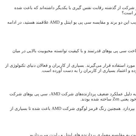
ند. این دو شرکت از گذشته رقابت نفس گیری با یکدیگر داشته‌اند که باعث شده
اگر از طرفدارهای پر و پا قرص هرکدام از این برندها هستید، به این معنی است که از قبل تصمیم خود را گرفته‌اید؛ ولی اگر به شناخت ویژگی‌ها، مزایا و معایب این دو برند و مقایسه سی پی یو اینتل و AMD علاقمند هستید، در ادامه
اینتل با ساخت سی پی یو‌های قدرتمند و با کیفیت توانسته محبوبیت بالایی در میان
 و … مورد استفاده قرار می‌گیرند. بسیاری از کاربران و فعالان دنیای تکنولوژی از
ده و اعتماد بسیاری از کاربران را به دست آورده است.
است که در سال 1969 پایه گذاری شد. تا قبل از سال 2017 به دلیل عملکرد ضعیف پردازنده‌های شرکت AMD، سی پی یوهای شرکت
شرکت AMD با انجام این کار و ارائه پردازنده‌های با کیفیت و قدرتمند، توانست باری دیگر به برندی مطرح در زمینه تولید CPU تبدیل شود و به رقابت با اینتل بپردازد. همچنین رنگ قرمز لوگوی شرکت AMD باعث شده تا بسیاری از
 به مقایسه معماری پردازنده های اینتل و رایزن می‌پردازیم.