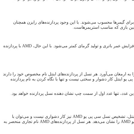
ی برای گیمرها محسوب می‌شوند. با این وجود پردازنده‌های رایزن همچنان
در حین بازی که مناسب استریمرهاست.
تفاوت پردازنده اینتل و AMD پردازنده‌های اینتل به طور ویژه در لپ‌تاپ و دستگاه‌های تلفن همراه، معمولاً از مصرف انرژی پایینی برخوردار هستند که باعث افزایش عمر باتری و تولید گرمای کمتر می‌شود. با این حال، AMD با پردازنده
ا به ارمغان می‌آورد. هر نسل از پردازنده‌های اینتل نام مخصوص خود را دارند
ل پردازنده‌های نسل سیزدهم اینتل با نام Raptor Lake عرضه شدند. تشخیص نسل سی پی یو اینتل کار دشوار و سختی نیست و تنها با نگاه کردن به نام پردازنده
تفاوت پردازنده اینتل و AMD با ارائه سی پی یو‌های جدید و بهبود عملکرد و امکانات آن‌ها در هر نسل، پا به پای رقیب خود پیش می‌آید. همچون پردازنده‌های اینتل، تشخیص نسل سی پی یو AMD نیز کار دشواری نیست و می‌توان با
مشاهده نام پردازند، متوجه نسل آن شد. به عنوان مثال سی پی یو Ryzen 9 7950X را در نظر بگیرید؛ اولین عدد از سمت چپ یعنی عدد هفت، نسل سی پی یو AMD را نشان می‌دهد. هر نسل از پردازنده‌های AMD نام تجاری منحصر به