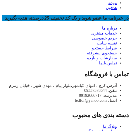
مودم
هدفون
در خبرنامه ما عضو شوید
و یک کد تخفیف 25 درصدی هدیه بگیرید
درباره ما
خدمات مشتری
حریم خصوصی
نقشه سایت
شرایط جستجو
جستجوی پیشرفته
سفارشات و بازده
تماس با ما
تماس با فروشگاه
آدرس:کرج ، انتهای کیانمهر،بلوار پیام ، مهدی شهر ، خیابان زمزم
تلفن: 09337378644
مدیریت: 09192666717
ایمیل ledfor@yahoo.com
دسته بندی های محبوب
وبلاگ ما