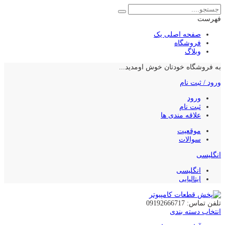
فهرست
صفحه اصلی یک
فروشگاه
وبلاگ
به فروشگاه خودتان خوش اومدید...
ورود / ثبت نام
ورود
ثبت نام
علاقه مندی ها
موقعیت
سوالات
انگلیسی
انگلیسی
ایتالیایی
تلفن تماس: 09192666717
انتخاب دسته بندی