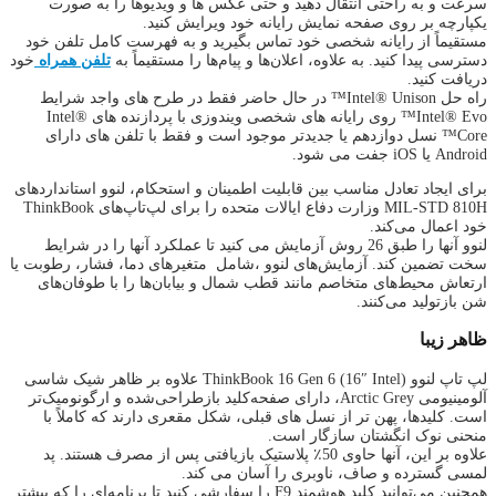
سرعت و به راحتی انتقال دهید و حتی عکس ها و ویدیوها را به صورت
یکپارچه بر روی صفحه نمایش رایانه خود ویرایش کنید.
مستقیماً از رایانه شخصی خود تماس بگیرید و به فهرست کامل تلفن خود
دسترسی پیدا کنید. به علاوه، اعلان‌ها و پیام‌ها را مستقیماً به
تلفن همراه
خود
دریافت کنید.
راه حل Intel® Unison™ در حال حاضر فقط در طرح های واجد شرایط
Intel® Evo™ روی رایانه های شخصی ویندوزی با پردازنده های Intel®
Core™ نسل دوازدهم یا جدیدتر موجود است و فقط با تلفن های دارای
Android یا iOS جفت می شود.
برای ایجاد تعادل مناسب بین قابلیت اطمینان و استحکام، لنوو استانداردهای
MIL-STD 810H وزارت دفاع ایالات متحده را برای لپ‌تاپ‌های ThinkBook
خود اعمال می‌کند.
لنوو آنها را طبق 26 روش آزمایش می کنید تا عملکرد آنها را در شرایط
سخت تضمین کند. آزمایش‌های لنوو ،شامل متغیرهای دما، فشار، رطوبت یا
ارتعاش محیط‌های متخاصم مانند قطب شمال و بیابان‌ها را با طوفان‌های
شن بازتولید می‌کنند.
ظاهر زیبا
لپ تاپ لنوو ThinkBook 16 Gen 6 (16″ Intel) علاوه بر ظاهر شیک شاسی
آلومینیومی Arctic Grey، دارای صفحه‌کلید بازطراحی‌شده و ارگونومیک‌تر
است. کلیدها، پهن تر از نسل های قبلی، شکل مقعری دارند که کاملاً با
منحنی نوک انگشتان سازگار است.
علاوه بر این، آنها حاوی 50٪ پلاستیک بازیافتی پس از مصرف هستند. پد
لمسی گسترده و صاف، ناوبری را آسان می کند.
همچنین می‌توانید کلید هوشمند F9 را سفارشی کنید تا برنامه‌ای را که بیشتر