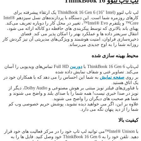
ThinkBook 16
لپ تاپ لنوو ThinkBook 16 Gen 6 (16″ Intel) یک ارتقاء پیشرفته برای
کارهای روزمره شما است. این دستگاه با پردازنده‌های نسل سیزدهم Intel®
Core™ و پلتفرم Intel® Evo™، تغییر در محل کار را دوباره تعریف می‌کند.
پهنای باند بالاتری که توسط پیکربندی های حافظه دو کاناله ارائه می شود،
انتقال سریعتر داده ها و عملکرد بهتر را امکان پذیر می کند. فضای
ذخیره‌سازی فراوان، امنیت هوشمند و ویژگی‌های مدیریتی آن نیز گردش کار
روزانه شما را به اوج جدیدی می‌رساند.
محیط بهینه سازی شده
لپ‌تاپ ThinkBook 16 Gen 6 با
دوربین
Full HD تماس‌های ویدیویی را آسان
می‌کند. تصاویر غنی و شفاف نمایش داده شده
بر روی
صفحه نمایش
به شما این احساس را می دهد که با همکاران خود در
یک اتاق هستید.
با فناوری‌های فیلتر نویز مبتنی بر هوش مصنوعی و Dolby Audio، دیگر از
نویز در صدا خبری نیست! همه شما را با صدای بلند و واضح می شنوند و
شما هم صحبت های دیگران را واضح می شنوید.
علاوه بر این، اگر می خواهید دیده نشوید، پوشش حریم خصوصی وب کم
شما را از دید پنهان نگه می دارد.
کیفیت بالا
با Intel® Unison™می توانید لپ تاپ خود را در مرکز فعالیت های خود قرار
دهید. تلفن خود را به ThinkBook 16 Gen 6 خود وصل کنید. فایل ها را به