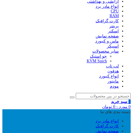
آرایشی و بهداشتی
انواع مادر برد
CPU
RAM
کارت گرافیک
پرینتر
اسکنر
صفحه نمایش
ماس و کیبورد
اسپیکر
سایر محصولات
جو استیک
KVM Suich
لپ تاپ
هدفون
انواع کیبورد
مانیتور
مودم
0
سبد خرید
0
مورد
-
0
تومان
دسته بندی های ما
انواع مادر برد
کارت گرافیک
صفحه نمایش