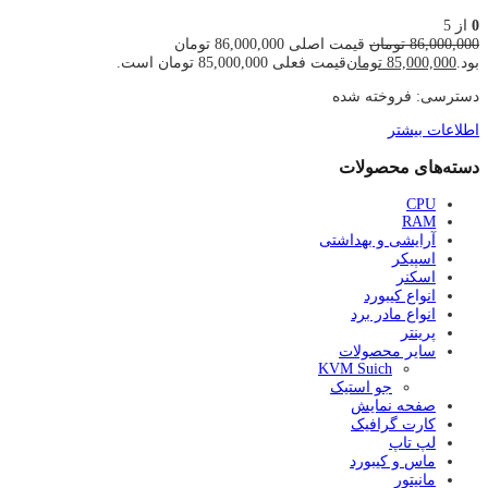
0
از 5
86,000,000
تومان
قیمت اصلی 86,000,000 تومان
بود.
85,000,000
تومان
قیمت فعلی 85,000,000 تومان است.
دسترسی:
فروخته شده
اطلاعات بیشتر
دسته‌های محصولات
CPU
RAM
آرایشی و بهداشتی
اسپیکر
اسکنر
انواع کیبورد
انواع مادر برد
پرینتر
سایر محصولات
KVM Suich
جو استیک
صفحه نمایش
کارت گرافیک
لپ تاپ
ماس و کیبورد
مانیتور