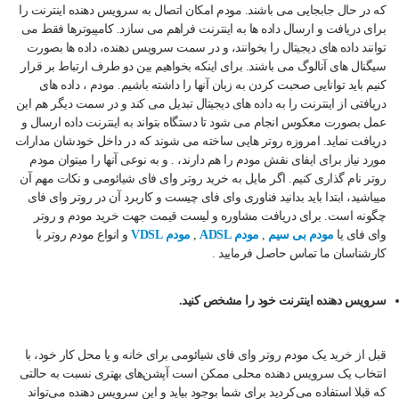
که در حال جابجایی می باشند. مودم امکان اتصال به سرویس دهنده اینترنت را
برای دریافت و ارسال داده ها به اینترنت فراهم می سازد. کامپیوترها فقط می
توانند داده های دیجیتال را بخوانند، و در سمت سرویس دهنده، داده ها بصورت
سیگنال های آنالوگ می باشند. برای اینکه بخواهیم بین دو طرف ارتباط بر قرار
کنیم باید توانایی صحبت کردن به زبان آنها را داشته باشیم. مودم ، داده های
دریافتی از اینترنت را به داده های دیجیتال تبدیل می کند و در سمت دیگر هم این
عمل بصورت معکوس انجام می شود تا دستگاه بتواند به اینترنت داده ارسال و
دریافت نماید. امروزه روتر هایی ساخته می شوند که در داخل خودشان مدارات
مورد نیاز برای ایفای نقش مودم را هم دارند، . و به نوعی آنها را میتوان مودم
روتر نام گذاری کنیم. اگر مایل به خرید روتر وای فای شیائومی و نکات مهم آن
میباشید، ابتدا باید بدانید فناوری وای فای چیست و کاربرد آن در روتر وای فای
چگونه است. برای دریافت مشاوره و لیست قیمت جهت خرید مودم و روتر
وای فای یا
مودم بی سیم
,
مودم ADSL
,
مودم VDSL
و انواع مودم روتر با
کارشناسان ما تماس حاصل فرمایید .
سرویس دهنده اینترنت خود را مشخص کنید.
قبل از خرید یک مودم روتر وای فای شیائومی برای خانه و یا محل کار خود، با
انتخاب یک سرویس دهنده‌ محلی ممکن است آپشن‌های بهتری نسبت به حالتی
که قبلا استفاده می‌کردید برای شما بوجود بیاید و این سرویس دهنده می‌تواند