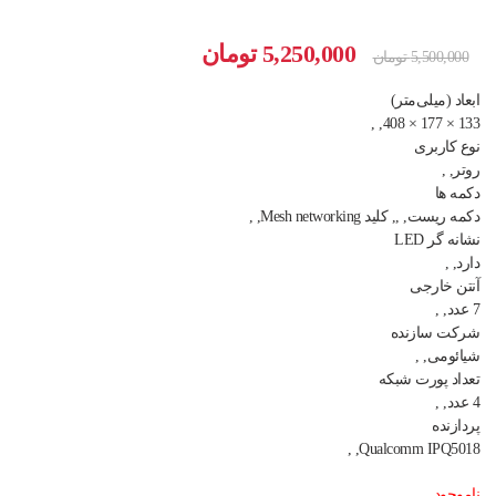
قیمت
قیمت
5,250,000
تومان
5,500,000
تومان
اصلی
فعلی
ابعاد (میلی‌متر)
5,500,000 تومان
5,250,000 تومان
133 × 177 × 408, ,
نوع کاربری
بود.
است.
روتر, ,
دکمه ها
دکمه ریست, ,, کلید Mesh networking, ,
نشانه گر LED
دارد, ,
آنتن خارجی
7 عدد, ,
شرکت سازنده
شیائومی, ,
تعداد پورت شبکه
4 عدد, ,
پردازنده
Qualcomm IPQ5018, ,
ناموجود