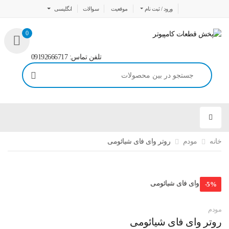
ورود / ثبت نام
موقعیت
سوالات
انگلیسی
0
تلفن تماس: 09192666717
خانه
مودم
روتر وای فای شیائومی
-
5
%
مودم
روتر وای فای شیائومی