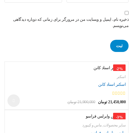
ذخیره نام، ایمیل و وبسایت من در مرورگر برای زمانی که دوباره دیدگاهی
می‌نویسم.
-
2
%
اسکنر
اسکنر اسناد کانن
ا
ز
21,450,000
تومان
21,900,000
تومان
قیمت
قیمت
5
فعلی
اصلی
%
3
-
21,900,000 تومان
21,450,000 تومان
بود.
است.
سایر محصولات
,
ماس و کیبورد
ماوس وایرلس فراسو