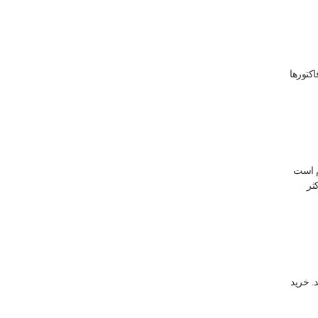
اکتورها
ازم است
ثر
. خرید