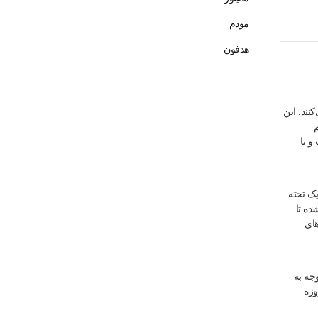
مودم
هدفون
نند. این
م
و یا
یک تخته
ده تا
های
وجه به
وزه