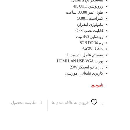
نمایشگر تاچ IQBoard
168,000,000 تومان
رزولوشن 4K UHD
طول عمر 50000 ساعت
بود.
است.
کنتراست 5000:1
تکنولوژی اینفرارد
قابلیت نصب OPS
روشنایی 450 نیت
رم 8GB DDR4
حافظه 64GB
سیستم عامل اندروید 11
پورت HDMI LAN USB VGA
دارای دو اسپیکر 20W
کاربری تبلیغاتی آموزشی
ناموجود
افزودن به علاقه مندی ها
مقایسه محصول