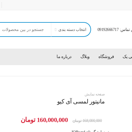
اس: 09192666717
انتخاب دسته بندی
ی یک
فروشگاه
وبلاگ
درباره ما
صفحه نمایش
مانیتور لمسی آی کیو
قیمت
قیمت
160,000,000
تومان
168,000,000
تومان
اصلی
فعلی