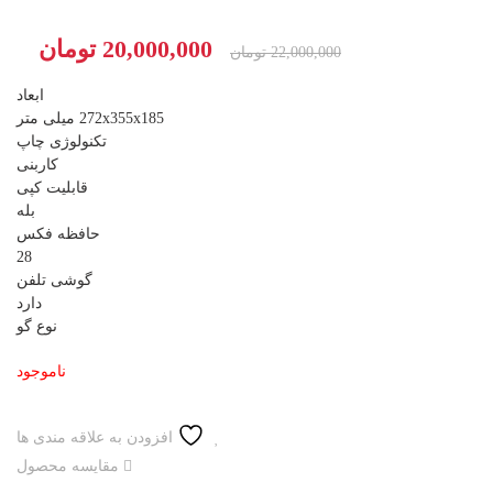
قیمت
قی
20,000,000
تومان
22,000,000
تومان
اصلی
فع
ابعاد
22,000,000 تومان
272x355x185 میلی متر
تکنولوژی چاپ
بود.
اس
کاربنی
قابلیت کپی
بله
حافظه فکس
28
گوشی تلفن
دارد
نوع گو
ناموجود
افزودن به علاقه مندی ها
مقایسه محصول