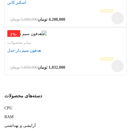
اسکنر کانن
ا
ز
4,200,000
تومان
5,000,000
تومان
قیمت
قیمت
5
فعلی
اصلی
1
%
-
بود.
است.
سایر محصولات
هدفون سیم دار جدل
ا
ز
1,832,000
تومان
1,850,000
تومان
قیمت
قیمت
5
فعلی
اصلی
بود.
است.
دسته‌های محصولات
CPU
RAM
آرایشی و بهداشتی